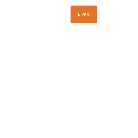
+33 04 50 21 41 09
LIVRO