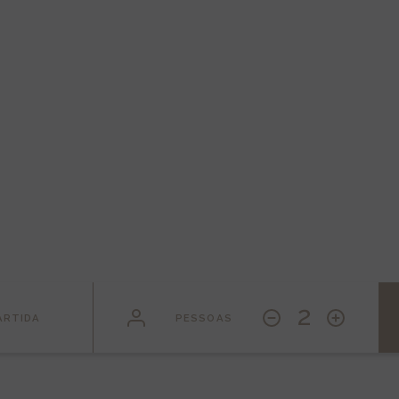
artos & Suí
Tradição Savoyard & estilo contemporâneo
2
ARTIDA
PESSOAS