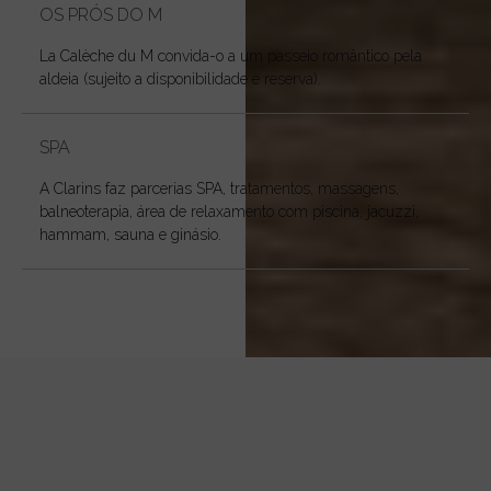
OS PRÓS DO M
La Calèche du M convida-o a um passeio romântico pela
aldeia (sujeito a disponibilidade e reserva).
SPA
A Clarins faz parcerias SPA, tratamentos, massagens,
balneoterapia, área de relaxamento com piscina, jacuzzi,
hammam, sauna e ginásio.