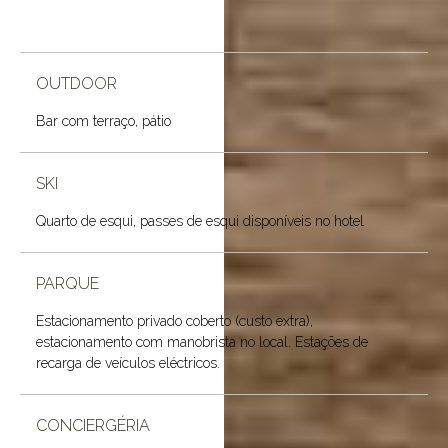
OUTDOOR
Bar com terraço, pátio
SKI
Quarto de esqui, passes de esqui disponíveis no hotel
PARQUE
Estacionamento privado coberto (custo extra),
estacionamento com manobrista no local. Estações de
recarga de veículos eléctricos.
CONCIERGÉRIA