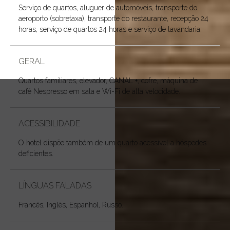
Serviço de quartos, aluguer de automóveis, transporte do
aeroporto (sobretaxa), transporte do restaurante, recepção 24
horas, serviço de quartos 24 horas e serviço de lavandaria.
GERAL
Quartos familiares, elevador, CANAL +, cofre, máquina de
café Nespresso em sala e Wi-Fi de alta velocidade.
ACESSIBILIDADE
O hotel dispõe também de um quarto acessível a hóspedes
deficientes.
LÍNGUAS FALADAS
Francês, Inglês, Espanhol, Russo.