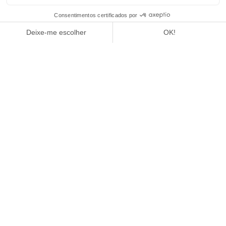
1
/
4
Revista Amilcar
LEIA O ARTIGO