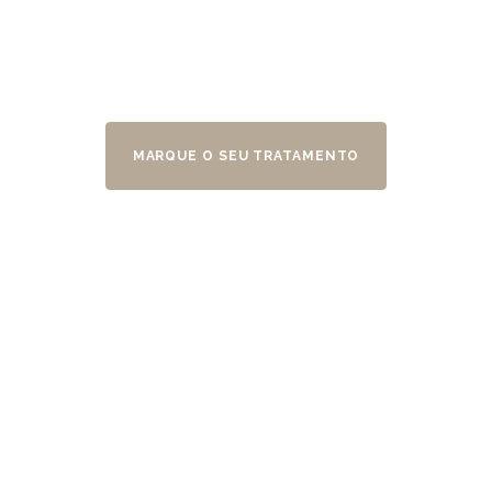
Spa & Wellness
300m2 dedicados ao relaxamento
MARQUE O SEU TRATAMENTO