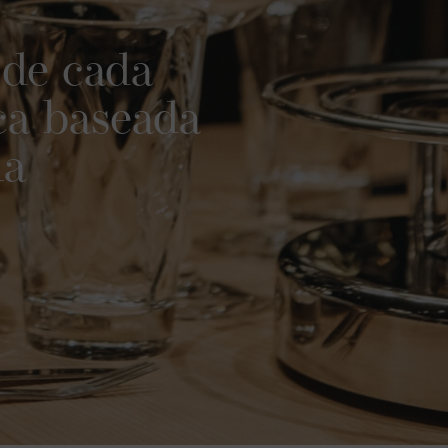
 de cada
ca baseada
ha