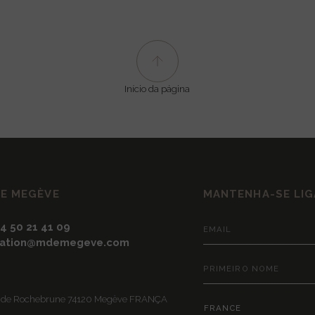
Início da página
DE MEGÈVE
MANTENHA-SE LI
)4 50 21 41 09
vation@mdemegeve.com
e de Rochebrune 74120 Megève FRANÇA