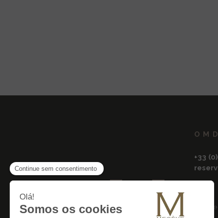
O M 
+33 (0
reser
15 rout