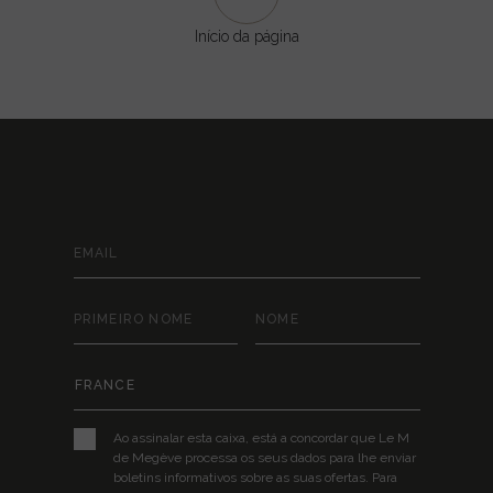
Início da página
MANTENHA-SE LIGADO
Ao assinalar esta caixa, está a concordar que Le M
de Megève processa os seus dados para lhe enviar
boletins informativos sobre as suas ofertas. Para