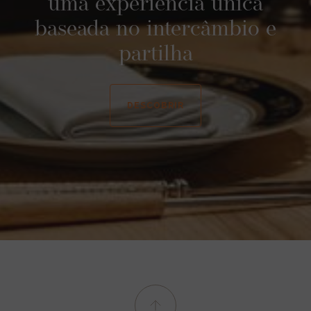
uma experiência única
baseada no intercâmbio e
partilha
DESCOBRIR