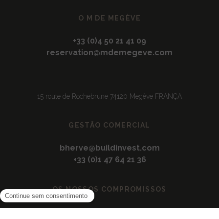
O M DE MEGÈVE
+33 (0)4 50 21 41 09
reservation@mdemegeve.com
15 route de Rochebrune 74120 Megève FRANÇA
GESTÃO COMERCIAL
bherve@buildinvest.com
+33 (0)1 47 64 21 36
OS NOSSOS COMPROMISSOS
Compromissos eco-responsáveis