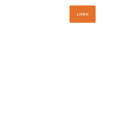
+33 04 50 21 41 09
LIVRO